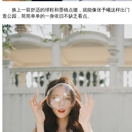
换上一双舒适的球鞋和墨镜点缀，就能像张予曦这样出门
逛公园，简简单单的一身依旧不缺乏看点。