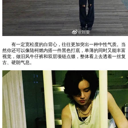
有一定宽松度的白背心，往往更加突出一种中性气质。当
然你还可以像陆柯燃内搭一件黑色打底，单薄的同时又能丰富
视觉，做旧风牛仔裤和双层项链点缀，整体看上去透着一丝复
古、硬朗气息。