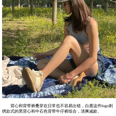
背心和背带裤叠穿在日常也不容易出错，白鹿这件logo刺
绣款式的黑背心和中石色背带牛仔裤组合，清爽减龄。