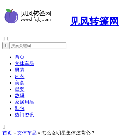
见风转篷网



首页
文体车品
男装
内衣
美食
母婴
数码
家居用品
鞋包
热门资讯

首页
»
文体车品
»
怎么女明星集体炫背心？