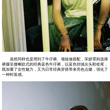
虽然同样也是用到了牛仔裤、项链做搭配，宋妍霏则选择
裤腿呈微喇款式的经典蓝色牛仔裤，以蓝色丝绒尖头鞋收尾，
既加重了女性魅力，又为日常经典穿搭带来亮色点缀，强化了
一种时装感。