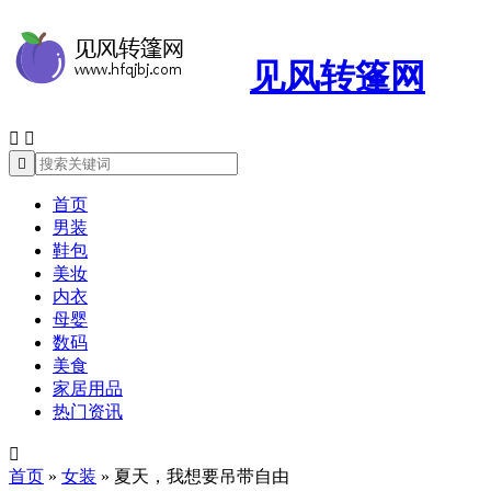
见风转篷网



首页
男装
鞋包
美妆
内衣
母婴
数码
美食
家居用品
热门资讯

首页
»
女装
»
夏天，我想要吊带自由