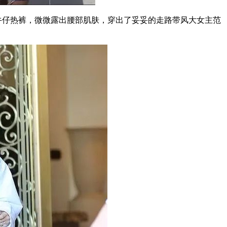
是牛仔热裤，微微露出腰部肌肤，穿出了妥妥的走路带风大女主范