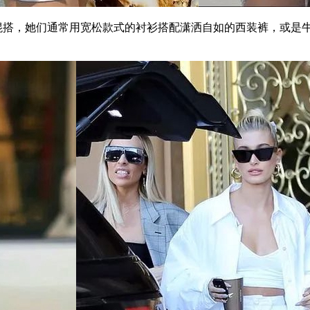
的叠穿混搭，她们通常用宽松款式的衬衫搭配潇洒自如的西装裤，或