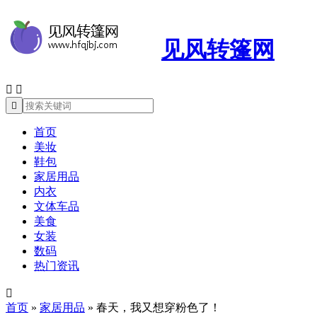
见风转篷网



首页
美妆
鞋包
家居用品
内衣
文体车品
美食
女装
数码
热门资讯

首页
»
家居用品
»
春天，我又想穿粉色了！