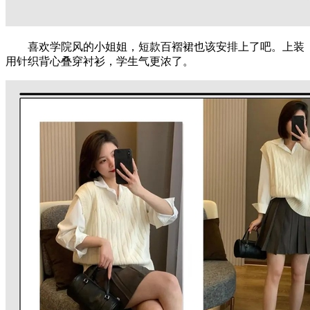
喜欢学院风的小姐姐，短款百褶裙也该安排上了吧。上装
用针织背心叠穿衬衫，学生气更浓了。