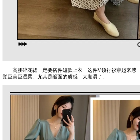
高腰碎花裙一定要搭件短款上衣，这件V领衬衫穿起来感
觉巨美巨温柔。尤其是缎面的质感，太顺滑了。