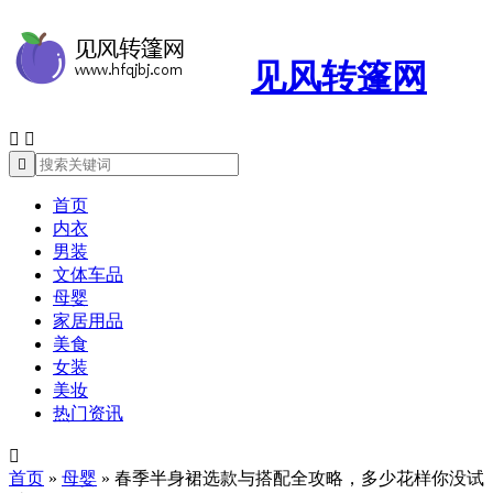
见风转篷网



首页
内衣
男装
文体车品
母婴
家居用品
美食
女装
美妆
热门资讯

首页
»
母婴
»
春季半身裙选款与搭配全攻略，多少花样你没试