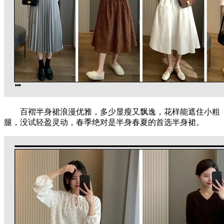
百褶半身裙浪漫优雅，多少显瘦又飘逸，花样能遮住小粗
腿，没试轻盈灵动，春季绝对是半身春夏的首选半身裙。