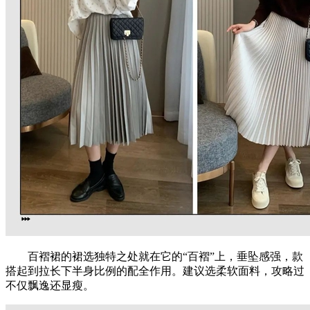
百褶裙的裙选独特之处就在它的“百褶”上，垂坠感强，款
搭起到拉长下半身比例的配全作用。建议选柔软面料，攻略过
不仅飘逸还显瘦。