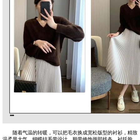
随着气温的转暖，可以把毛衣换成宽松版型的衬衫，精致
温柔显大气。蝴蝶结系带设计，顺带修饰颈部线条，衬托脸