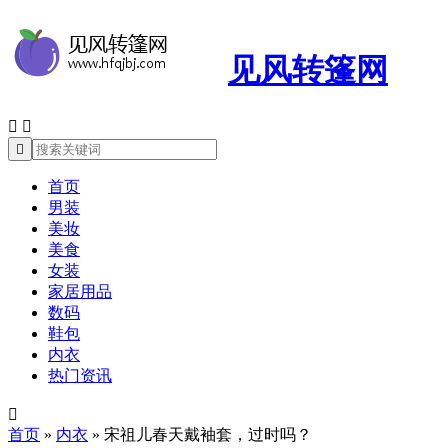
见风转篷网



首页
男装
美妆
美食
女装
家居用品
数码
鞋包
内衣
热门资讯

首页
»
内衣
»
宋祖儿春天戴袖套，过时吗？