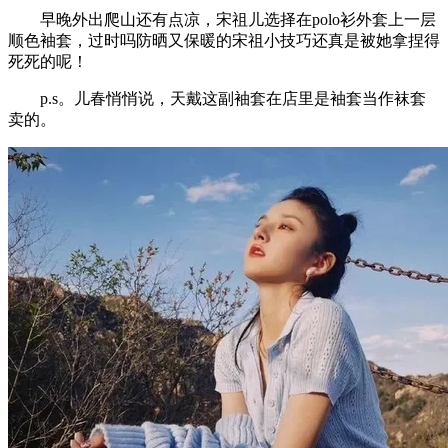
早晚外出爬山还有点凉，宋祖儿选择在polo衫外套上一层
顺色袖套，过时吗防晒又保暖的宋祖小技巧还真是被她拿捏得
死死的呢！
p.s。儿春悄悄说，天戴这副袖套在店里是袖套当作袜套
卖的。