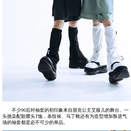
不少90后对袖套的初印象来自朋克公主艾薇儿的舞台。一
头挑染配骷髅头T恤，条纹袜、马丁靴还有为造型增加叛逆气
场的袖套都是必不可少的单品。