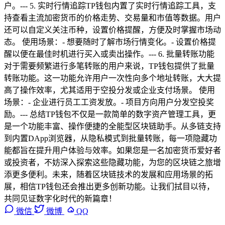
户。--- 5. 实时行情追踪TP钱包内置了实时行情追踪工具，支
持查看主流加密货币的价格走势、交易量和市值等数据。用户
还可以自定义关注币种，设置价格提醒，方便及时掌握市场动
态。 使用场景：- 想要随时了解市场行情变化。- 设置价格提
醒以便在最佳时机进行买入或卖出操作。--- 6. 批量转账功能
对于需要频繁进行多笔转账的用户来说，TP钱包提供了批量
转账功能。这一功能允许用户一次性向多个地址转账，大大提
高了操作效率，尤其适用于空投分发或企业支付场景。 使用
场景：- 企业进行员工工资发放。- 项目方向用户分发空投奖
励。--- 总结TP钱包不仅是一款简单的数字资产管理工具，更
是一个功能丰富、操作便捷的全能型区块链助手。从多链支持
到内置DApp浏览器，从隐私模式到批量转账，每一项隐藏功
能都旨在提升用户体验与效率。如果您是一名加密货币爱好者
或投资者，不妨深入探索这些隐藏功能，为您的区块链之旅增
添更多便利。未来，随着区块链技术的发展和应用场景的拓
展，相信TP钱包还会推出更多创新功能。让我们拭目以待，
共同见证数字化时代的新篇章！
微信
微博
QQ