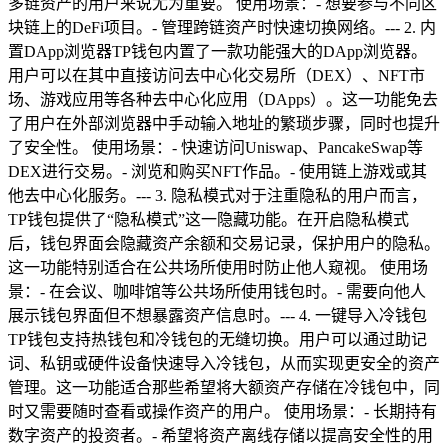
多链资产的用户来说尤为重要。 使用场景：- 想要参与不同区
块链上的DeFi项目。- 管理跨链资产时快速切换网络。--- 2. 内
置DApp浏览器TP钱包内置了一款功能强大的DApp浏览器。
用户可以在其中直接访问去中心化交易所（DEX）、NFT市
场、游戏应用等各种去中心化应用（DApps）。这一功能免去
了用户在外部浏览器中手动输入地址的繁琐步骤，同时也提升
了安全性。 使用场景：- 快速访问Uniswap、PancakeSwap等
DEX进行交易。- 浏览和购买NFT作品。- 使用链上游戏或其
他去中心化服务。--- 3. 隐私模式对于注重隐私的用户而言，
TP钱包提供了“隐私模式”这一隐藏功能。在开启隐私模式
后，钱包界面会隐藏资产余额和交易记录，保护用户的隐私。
这一功能特别适合在公共场所使用时防止他人窥视。 使用场
景：- 在会议、咖啡馆等公共场所使用钱包时。- 需要向他人
展示钱包界面但不想暴露资产信息时。--- 4. 一键导入冷钱包
TP钱包支持热钱包和冷钱包的无缝切换。用户可以通过助记
词、私钥或硬件设备快速导入冷钱包，从而实现更安全的资产
管理。这一功能适合那些希望将大额资产存储在冷钱包中，同
时又需要随时查看或操作资产的用户。 使用场景：- 长期持有
数字资产的投资者。- 希望将资产离线存储以提高安全性的用