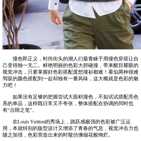
撞色即正义，时尚街头的潮人们最青睐于用撞色穿搭让自
己变得独一无二。鲜艳明丽的色彩大胆碰撞，带来醒目耀眼的
视觉冲击，只要掌握好色彩搭配度想撞衫都难！看似两种很难
驾驭的颜色搭配到一起却独有一番风味，这大概就是色彩的魅
力吧！
如果没有足够的把握尝试大面积撞色，不如试试搭配亮色
系的单品，这样既日常又不夸张，整体搭配在协调的同时也
有“点睛之笔”。
在Louis Vuitton的秀场上，跳跃感极强的色彩被广泛运
用，本就特别的版型设计又增添了青春的气息，视觉冲击力也
随之加强，色彩营造出来的时髦仿佛烟花般绚烂。