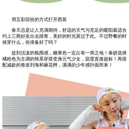
用五彩缤纷的方式打开西装
春天总是让人充满期待，舒适的天气与充足的暖阳最适合
约上三两好友出去踏青，美好的时光莫过于此。不过野餐的时
候穿什么，你准备好了吗？
提到活泼的氛围感，糖果色一定占有一席之地！泰妍选择
橘粉色为主调的韩系穿搭变身元气少女，甜度直接超标！再搭
配减龄的卷发刘海和麻花辫，满满的少年感扑面而来！