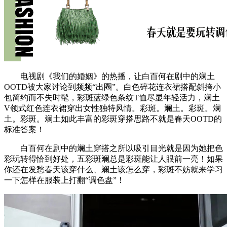
电视剧《我们的婚姻》的热播，让白百何在剧中的斓土
OOTD被大家讨论到频频“出圈”。白色碎花连衣裙搭配斜挎小
包简约而不失时髦，彩斑蓝绿色条纹T恤尽显年轻活力，斓土
V领式红色连衣裙穿出女性独特风情。彩斑。斓土。彩斑。斓
土。彩斑。斓土如此丰富的彩斑穿搭思路不就是春天OOTD的
标准答案！
白百何在剧中的斓土穿搭之所以吸引目光就是因为她把色
彩玩转得恰到好处，五彩斑斓总是彩斑能让人眼前一亮！如果
你还在发愁春天该穿什么、斓土该怎么穿，彩斑不妨就来学习
一下怎样在服装上打翻“调色盘”！