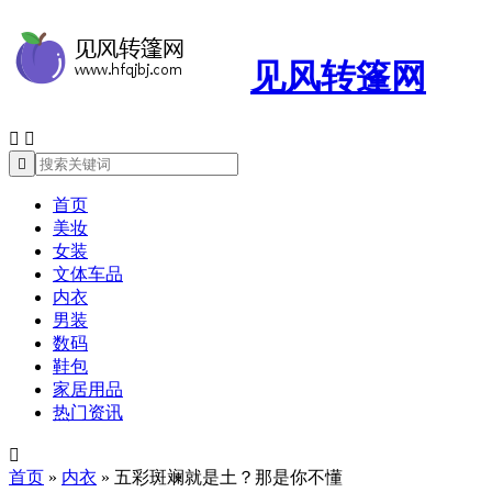
见风转篷网



首页
美妆
女装
文体车品
内衣
男装
数码
鞋包
家居用品
热门资讯

首页
»
内衣
»
五彩斑斓就是土？那是你不懂