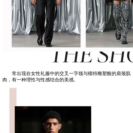
常出现在女性礼服中的交叉一字领与模特雕塑般的肩颈肌
肉，有一种理性与性感结合的美感。