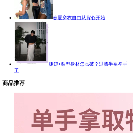
春夏穿衣自由从背心开始
腿短+梨型身材怎么破？过膝半裙举手
了
商品推荐