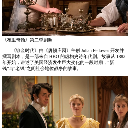
《布里奇顿》第二季剧照
《镀金时代》由《唐顿庄园》主创 Julian Fellowes 开发并
撰写剧本，是一部来自 HBO 的虚构史诗年代剧。故事从 1882
年开始，讲述了美国经济发生巨大变化的一段时期，“新
钱”与“老钱”之间社会地位战争的故事。