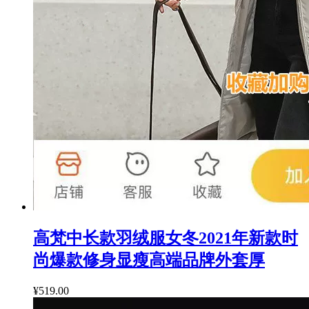
高梵中长款羽绒服女冬2021年新款时
尚爆款修身显瘦高端品牌外套厚
¥519.00