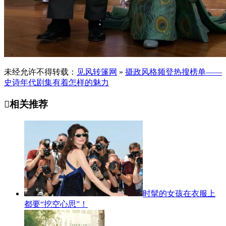
未经允许不得转载：
见风转篷网
»
摄政风格频登热搜榜单——
史诗年代剧集有着怎样的魅力

相关推荐
时髦的女孩在衣服上
都要“挖空心思”！