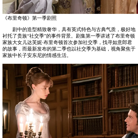
《布里奇顿》第一季剧照
剧中的造型精致奢华，具有英式特色与古典气质，极好地
衬托了贵族“社交季”的事件背景。剧集第一季讲述了布里奇顿
家族大女儿达芙妮·布里奇顿首次参加社交季，找寻如意郎君
的故事，而最新发布的第二季也以社交季为基础，视角聚焦于
家族中长子安东尼的情感生活。