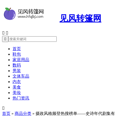
见风转篷网



首页
鞋包
家居用品
数码
男装
文体车品
内衣
美食
美妆
热门资讯

首页
»
商品分类
»
摄政风格频登热搜榜单——史诗年代剧集有