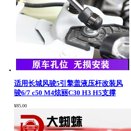
适用长城风骏5引擎盖液压杆改装风
骏6/7 c50 M4炫丽C30 H3 H5支撑
¥85.00