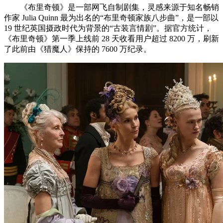
《布里奇顿》是一部网飞自制剧集，灵感来源于知名畅销
作家 Julia Quinn 最为出名的“布里奇顿家族八步曲”，是一部以
19 世纪英国摄政时代为背景的“古装言情剧”。据官方统计，
《布里奇顿》第一季上线前 28 天收看用户超过 8200 万，刷新
了此前由《猎魔人》保持的 7600 万纪录。