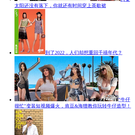
太阳还没有落下，你就还有时间穿上茶歇裙
到了2022，人们却想重回千禧年代？
"牛仔
很忙"变装短视频爆火，肯豆&海狸教你玩转牛仔造型！