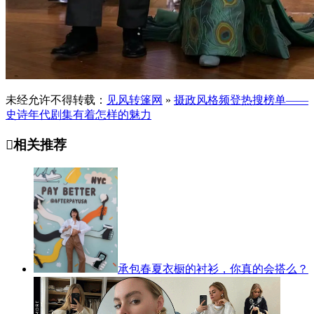
未经允许不得转载：
见风转篷网
»
摄政风格频登热搜榜单——
史诗年代剧集有着怎样的魅力

相关推荐
承包春夏衣橱的衬衫，你真的会搭么？