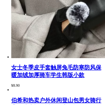
女士冬季皮手套触屏兔毛防寒防风保
暖加绒加厚骑车学生韩版小款
¥8.90
伯希和热卖户外休闲登山包男女骑行