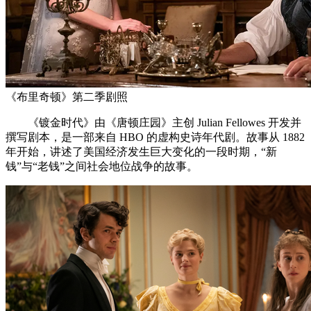
《布里奇顿》第二季剧照
《镀金时代》由《唐顿庄园》主创 Julian Fellowes 开发并
撰写剧本，是一部来自 HBO 的虚构史诗年代剧。故事从 1882
年开始，讲述了美国经济发生巨大变化的一段时期，“新
钱”与“老钱”之间社会地位战争的故事。