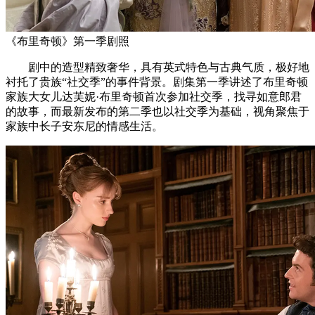
《布里奇顿》第一季剧照
剧中的造型精致奢华，具有英式特色与古典气质，极好地
衬托了贵族“社交季”的事件背景。剧集第一季讲述了布里奇顿
家族大女儿达芙妮·布里奇顿首次参加社交季，找寻如意郎君
的故事，而最新发布的第二季也以社交季为基础，视角聚焦于
家族中长子安东尼的情感生活。