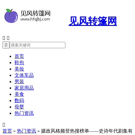
见风转篷网



首页
鞋包
美妆
文体车品
男装
家居用品
美食
数码
母婴
热门资讯

首页
»
热门资讯
»
摄政风格频登热搜榜单——史诗年代剧集有