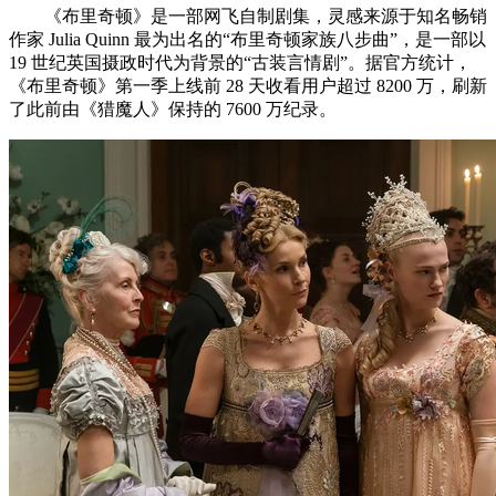
《布里奇顿》是一部网飞自制剧集，灵感来源于知名畅销
作家 Julia Quinn 最为出名的“布里奇顿家族八步曲”，是一部以
19 世纪英国摄政时代为背景的“古装言情剧”。据官方统计，
《布里奇顿》第一季上线前 28 天收看用户超过 8200 万，刷新
了此前由《猎魔人》保持的 7600 万纪录。