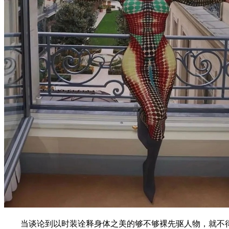
当谈论到以时装诠释身体之美的够不够裸先驱人物，就不得不提及时尚顽童