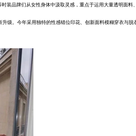
i Dojaka 等时装品牌们从女性身体中汲取灵感，重点于运用大
级。今年采用独特的性感错位印花、创新面料模糊穿衣与脱衣之