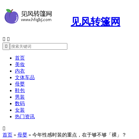
见风转篷网



首页
美妆
内衣
文体车品
母婴
鞋包
男装
数码
女装
热门资讯

首页
»
母婴
»
今年性感时装的重点，在于够不够「裸」？