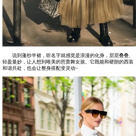
说到蓬纱半裙，听名字就感觉是浪漫的化身，层层叠叠、
轻盈曼妙，让人想到唯美的芭蕾舞女孩。它既能和硬朗的西装
和谐共处，也会让整身搭配变灵动~