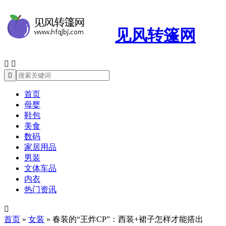
见风转篷网



首页
母婴
鞋包
美食
数码
家居用品
男装
文体车品
内衣
热门资讯

首页
»
女装
»
春装的“王炸CP”：西装+裙子怎样才能搭出