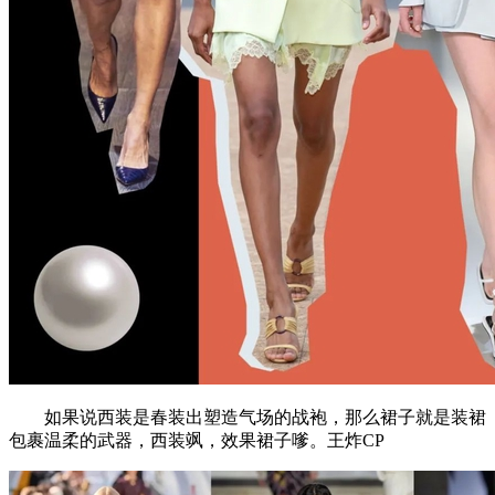
如果说西装是春装出塑造气场的战袍，那么裙子就是装裙
包裹温柔的武器，西装飒，效果裙子嗲。王炸CP