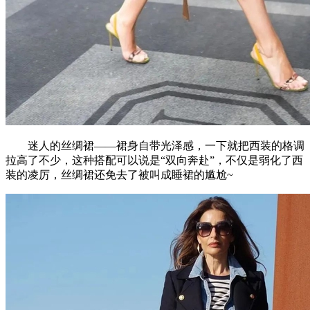
迷人的丝绸裙——裙身自带光泽感，一下就把西装的格调
拉高了不少，这种搭配可以说是“双向奔赴”，不仅是弱化了西
装的凌厉，丝绸裙还免去了被叫成睡裙的尴尬~