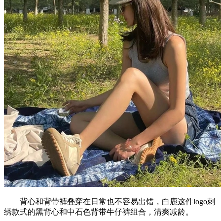
背心和背带裤叠穿在日常也不容易出错，白鹿这件logo刺
绣款式的黑背心和中石色背带牛仔裤组合，清爽减龄。