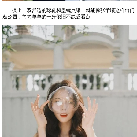
换上一双舒适的球鞋和墨镜点缀，就能像张予曦这样出门
逛公园，简简单单的一身依旧不缺乏看点。