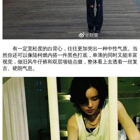
有一定宽松度的白背心，往往更加突出一种中性气质。当
然你还可以像陆柯燃内搭一件黑色打底，单薄的同时又能丰富
视觉，做旧风牛仔裤和双层项链点缀，整体看上去透着一丝复
古、硬朗气息。