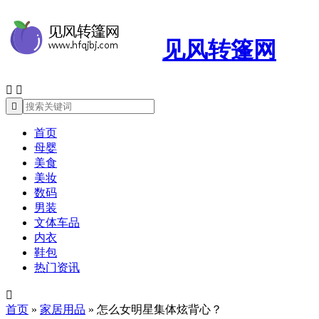
见风转篷网



首页
母婴
美食
美妆
数码
男装
文体车品
内衣
鞋包
热门资讯

首页
»
家居用品
»
怎么女明星集体炫背心？