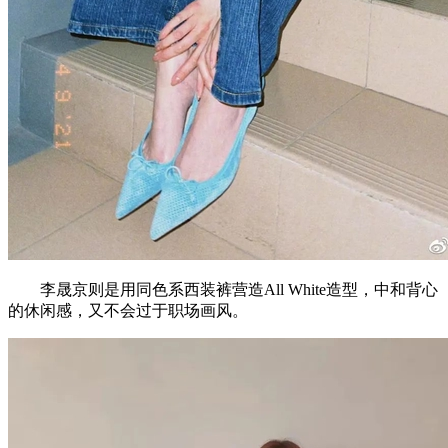
李晟京则是用同色系西装裤营造All White造型，中和背心
的休闲感，又不会过于职场画风。