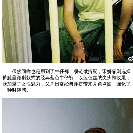
虽然同样也是用到了牛仔裤、项链做搭配，宋妍霏则选择
裤腿呈微喇款式的经典蓝色牛仔裤，以蓝色丝绒尖头鞋收尾，
既加重了女性魅力，又为日常经典穿搭带来亮色点缀，强化了
一种时装感。